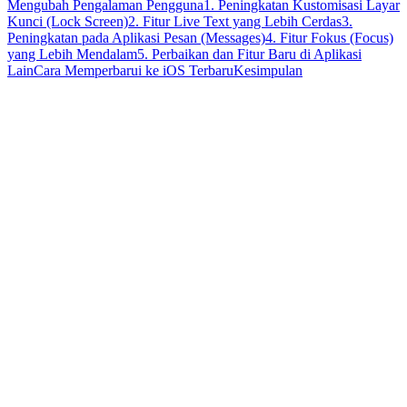
Mengubah Pengalaman Pengguna
1. Peningkatan Kustomisasi Layar
Kunci (Lock Screen)
2. Fitur Live Text yang Lebih Cerdas
3.
Peningkatan pada Aplikasi Pesan (Messages)
4. Fitur Fokus (Focus)
yang Lebih Mendalam
5. Perbaikan dan Fitur Baru di Aplikasi
Lain
Cara Memperbarui ke iOS Terbaru
Kesimpulan