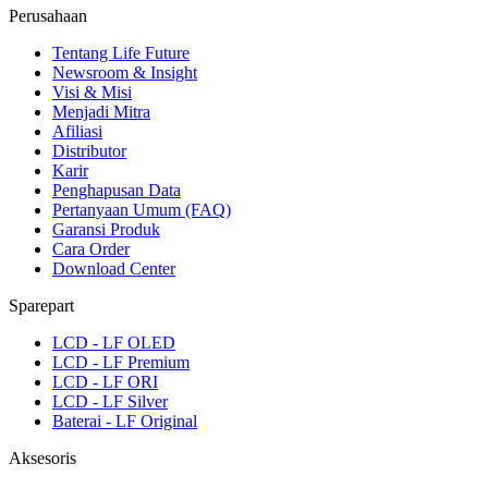
Perusahaan
Tentang Life Future
Newsroom & Insight
Visi & Misi
Menjadi Mitra
Afiliasi
Distributor
Karir
Penghapusan Data
Pertanyaan Umum (FAQ)
Garansi Produk
Cara Order
Download Center
Sparepart
LCD - LF OLED
LCD - LF Premium
LCD - LF ORI
LCD - LF Silver
Baterai - LF Original
Aksesoris