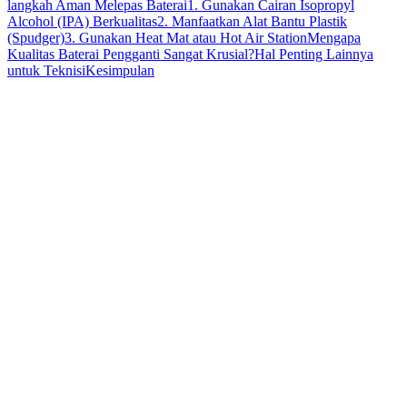
langkah Aman Melepas Baterai
1. Gunakan Cairan Isopropyl
Alcohol (IPA) Berkualitas
2. Manfaatkan Alat Bantu Plastik
(Spudger)
3. Gunakan Heat Mat atau Hot Air Station
Mengapa
Kualitas Baterai Pengganti Sangat Krusial?
Hal Penting Lainnya
untuk Teknisi
Kesimpulan