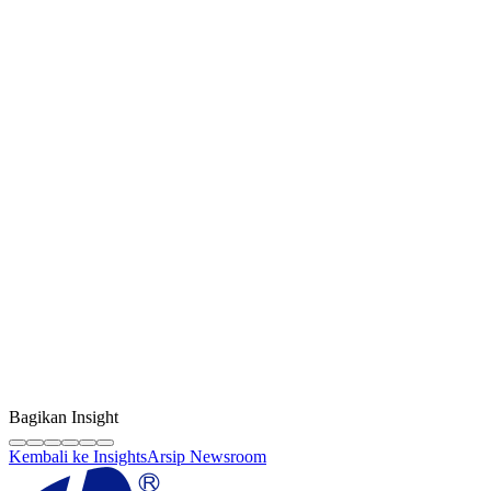
Kreator Konten
LF Digital Creator
Tim edukasi resmi Life Future yang membagikan panduan teknis,
tips berkualitas, dan wawasan industri sparepart HP original.
Bagikan Insight
Kembali ke Insights
Arsip Newsroom