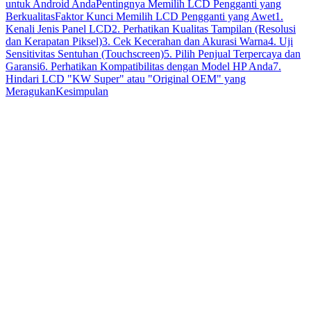
untuk Android Anda
Pentingnya Memilih LCD Pengganti yang
Berkualitas
Faktor Kunci Memilih LCD Pengganti yang Awet
1.
Kenali Jenis Panel LCD
2. Perhatikan Kualitas Tampilan (Resolusi
dan Kerapatan Piksel)
3. Cek Kecerahan dan Akurasi Warna
4. Uji
Sensitivitas Sentuhan (Touchscreen)
5. Pilih Penjual Terpercaya dan
Garansi
6. Perhatikan Kompatibilitas dengan Model HP Anda
7.
Hindari LCD "KW Super" atau "Original OEM" yang
Meragukan
Kesimpulan