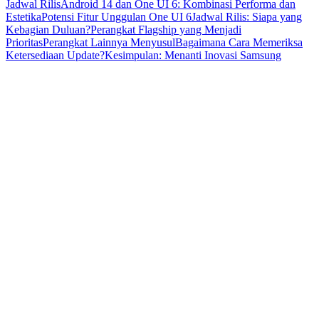
Jadwal Rilis
Android 14 dan One UI 6: Kombinasi Performa dan
Estetika
Potensi Fitur Unggulan One UI 6
Jadwal Rilis: Siapa yang
Kebagian Duluan?
Perangkat Flagship yang Menjadi
Prioritas
Perangkat Lainnya Menyusul
Bagaimana Cara Memeriksa
Ketersediaan Update?
Kesimpulan: Menanti Inovasi Samsung