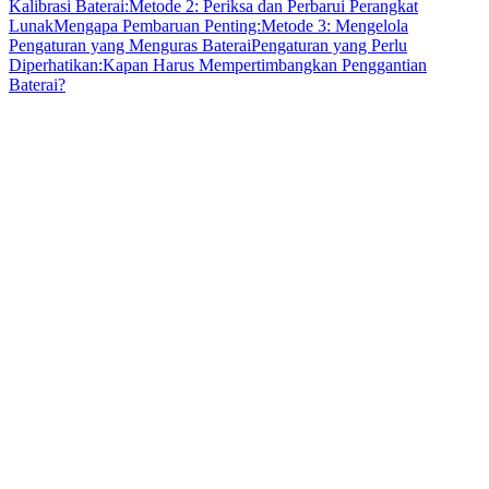
Kalibrasi Baterai:
Metode 2: Periksa dan Perbarui Perangkat
Lunak
Mengapa Pembaruan Penting:
Metode 3: Mengelola
Pengaturan yang Menguras Baterai
Pengaturan yang Perlu
Diperhatikan:
Kapan Harus Mempertimbangkan Penggantian
Baterai?
siklus baterai