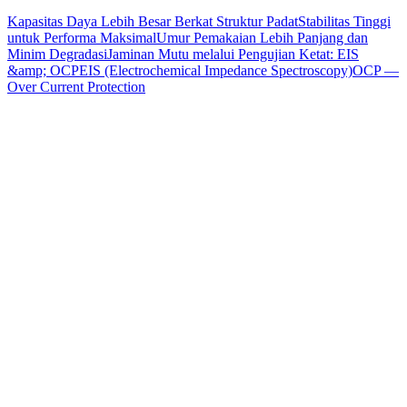
Kapasitas Daya Lebih Besar Berkat Struktur Padat
Stabilitas Tinggi
untuk Performa Maksimal
Umur Pemakaian Lebih Panjang dan
Minim Degradasi
Jaminan Mutu melalui Pengujian Ketat: EIS
&amp; OCP
EIS (Electrochemical Impedance Spectroscopy)
OCP —
Over Current Protection