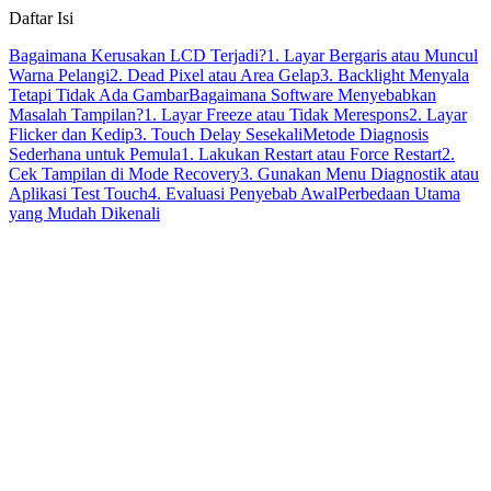
Daftar Isi
Bagaimana Kerusakan LCD Terjadi?
1. Layar Bergaris atau Muncul
Warna Pelangi
2. Dead Pixel atau Area Gelap
3. Backlight Menyala
Tetapi Tidak Ada Gambar
Bagaimana Software Menyebabkan
Masalah Tampilan?
1. Layar Freeze atau Tidak Merespons
2. Layar
Flicker dan Kedip
3. Touch Delay Sesekali
Metode Diagnosis
Sederhana untuk Pemula
1. Lakukan Restart atau Force Restart
2.
Cek Tampilan di Mode Recovery
3. Gunakan Menu Diagnostik atau
Aplikasi Test Touch
4. Evaluasi Penyebab Awal
Perbedaan Utama
yang Mudah Dikenali