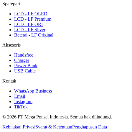
Sparepart
LCD - LF OLED
LCD - LF Premium
LCD - LF ORI
LCD - LF Silver
Baterai - LF Original
Aksesoris
Handsfree
Charger
Power Bank
USB Cable
Kontak
WhatsApp Business
Email
Instagram
TikTok
© 2026 PT Mega Ponsel Indonesia. Semua hak dilindungi.
Kebijakan Privasi
Syarat & Ketentuan
Penghapusan Data