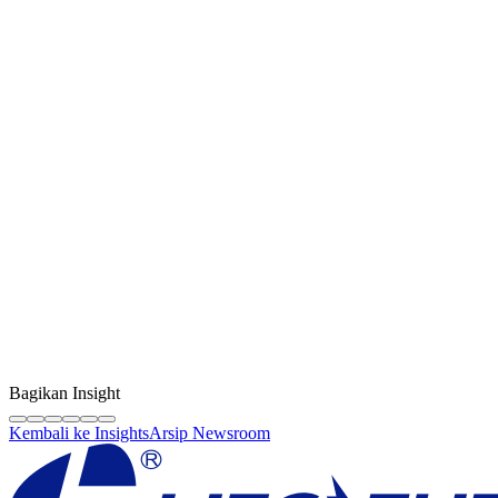
Kreator Konten
LF Digital Creator
Tim edukasi resmi Life Future yang membagikan panduan teknis,
tips berkualitas, dan wawasan industri sparepart HP original.
Bagikan Insight
Kembali ke Insights
Arsip Newsroom