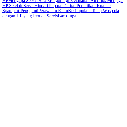
HP
Mengapa Servis Bisa Mengurangi Ketahanan Air?
Tips Menjaga
HP Setelah Servis
Hindari Paparan Cairan
Perhatikan Kualitas
Sparepart Pengganti
Perawatan Rutin
Kesimpulan: Tetap Waspada
dengan HP yang Pernah Servis
Baca Juga: