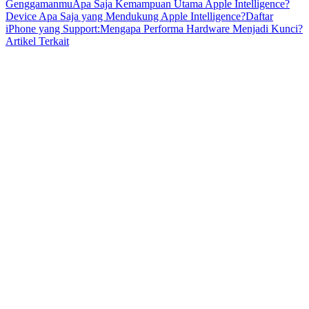
Genggamanmu
Apa Saja Kemampuan Utama Apple Intelligence?
Device Apa Saja yang Mendukung Apple Intelligence?
Daftar
iPhone yang Support:
Mengapa Performa Hardware Menjadi Kunci?
Artikel Terkait
Apple
Intelligence