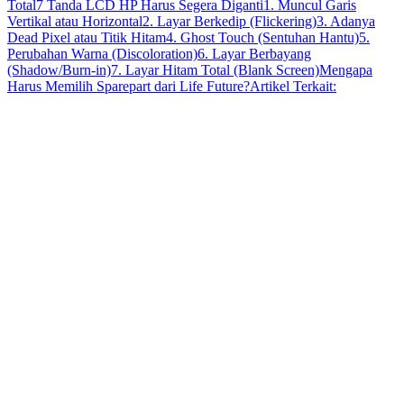
Total
7 Tanda LCD HP Harus Segera Diganti
1. Muncul Garis
Vertikal atau Horizontal
2. Layar Berkedip (Flickering)
3. Adanya
Dead Pixel atau Titik Hitam
4. Ghost Touch (Sentuhan Hantu)
5.
Perubahan Warna (Discoloration)
6. Layar Berbayang
(Shadow/Burn-in)
7. Layar Hitam Total (Blank Screen)
Mengapa
Harus Memilih Sparepart dari Life Future?
Artikel Terkait:
Life Future (LF)